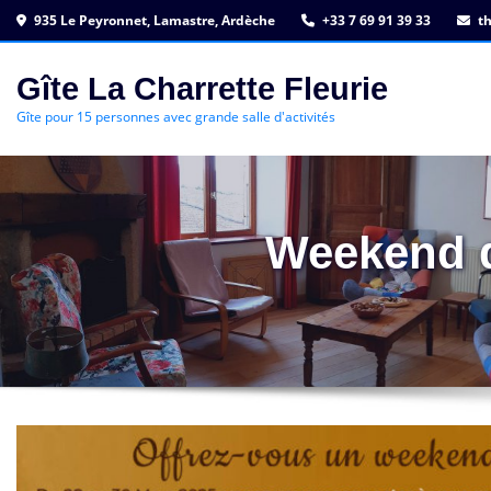
Skip
935 Le Peyronnet, Lamastre, Ardèche
+33 7 69 91 39 33
th
to
content
Gîte La Charrette Fleurie
Gîte pour 15 personnes avec grande salle d'activités
Weekend d