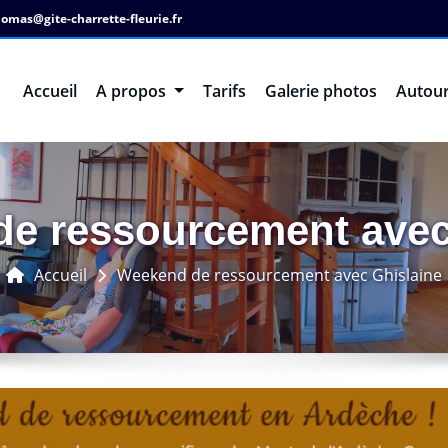
omas@gite-charrette-fleurie.fr
Accueil
A propos
Tarifs
Galerie photos
Autour
e ressourcement avec
Accueil
Weekend de ressourcement avec Ghislaine