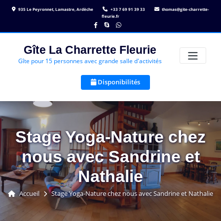
Skip
935 Le Peyronnet, Lamastre, Ardèche
+33 7 69 91 39 33
thomas@gite-charrette-
to
fleurie.fr
content
Gîte La Charrette Fleurie
Gîte pour 15 personnes avec grande salle d'activités
Disponibilités
Stage Yoga-Nature chez
nous avec Sandrine et
Nathalie
Accueil
Stage Yoga-Nature chez nous avec Sandrine et Nathalie