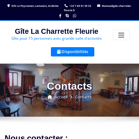
Skip
935 Le Peyronnet, Lamastre, Ardèche
+33 7 69 91 39 33
thomas@gite-charrette-
to
fleurie.fr
content
Gîte La Charrette Fleurie
Gîte pour 15 personnes avec grande salle d'activités
Disponibilités
Contacts
Accueil
Contacts
Nous contacter :