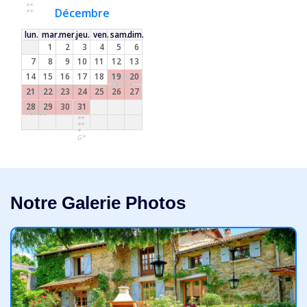
**
Décembre
**
lun.
mar.
mer.
jeu.
ven.
sam.
dim.
1
2
3
4
5
6
7
8
9
10
11
12
13
14
15
16
17
18
19
20
Closed
Period
21
22
23
24
25
26
27
Closed Period
28
29
30
31
Closed
D*
Period
**
**
**
*
G*
**
Notre Galerie Photos