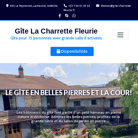
Skip
935 Le Peyronnet, Lamastre, Ardèche
+33 7 69 91 39 33
thomas@gite-charrette-
to
fleurie.fr
content
Gîte La Charrette Fleurie
Gîte pour 15 personnes avec grande salle d'activités
Disponibilités
LE GÎTE EN BELLES PIERRES ET LA COUR!
Les bâtiments du gîte font partie d'un petit hameau en pleine
nature ardèchoise. Admirez les belles pierres, profitez de la
grande table et du salon de jardin en pierre.