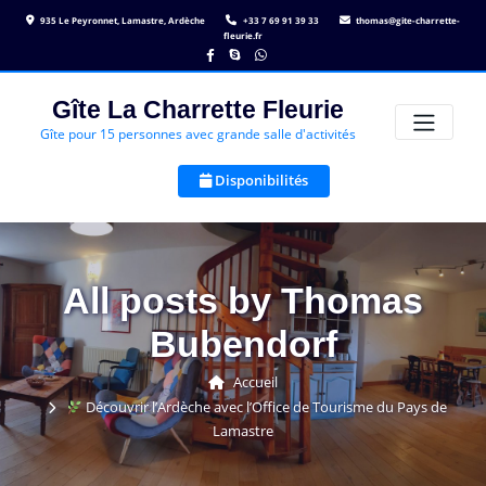
Skip
935 Le Peyronnet, Lamastre, Ardèche
+33 7 69 91 39 33
thomas@gite-charrette-
to
fleurie.fr
content
Gîte La Charrette Fleurie
Gîte pour 15 personnes avec grande salle d'activités
Disponibilités
All posts by Thomas
Bubendorf
Accueil
Découvrir l’Ardèche avec l’Office de Tourisme du Pays de
Lamastre