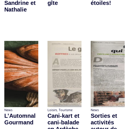
Sandrine et
gîte
étoiles!
Nathalie
News
Loisirs
,
Tourisme
News
L’Automnal
Cani-kart et
Sorties et
Gourmand
cani-balade
activités