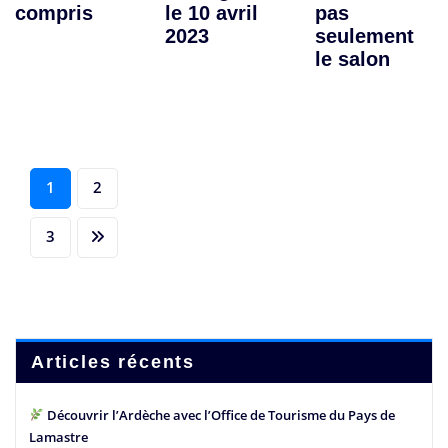
compris
le 10 avril
pas
2023
seulement
le salon
Pagination
1
2
des
3
publications
Articles récents
Découvrir l’Ardèche avec l’Office de Tourisme du Pays de
Lamastre