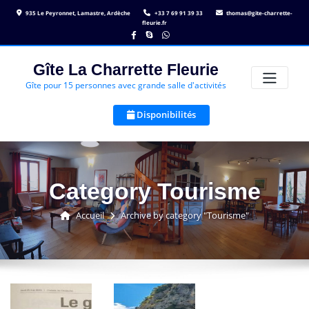
Skip
935 Le Peyronnet, Lamastre, Ardèche
+33 7 69 91 39 33
thomas@gite-charrette-
to
fleurie.fr
content
Gîte La Charrette Fleurie
Gîte pour 15 personnes avec grande salle d'activités
Disponibilités
Category Tourisme
Accueil
Archive by category "Tourisme"